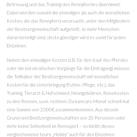
Betreuung und das Training des Rennpferdes übernimmt.
Dabei werden sowohl die einmaligen als auch die monatlichen
Kosten, die das Rennpferd verursacht, unter den Mitgliedern
der Besitzergemeinschaft aufgeteilt. Je mehr Menschen
daran beteiligt sind, desto günstiger wird es somit für jeden
Einzelnen.
Neben den einmaligen Kosten (z.B. für den Kauf des Pferdes
oder die bürokratischen Vorgänge für die Eintragung) müssen
die Teilhaber der Besitzergemeinschaft mit monatlichen
Kosten für die Unterbringung (Futter, Pflege, etc.), das
Training, Tierarzt & Hufschmied, Nenngebühren, Reisekosten
zu den Rennen, u.v.m. rechnen. Da kann pro Monat schnell mal
eine Summe von 2.000€ zusammenkommen. Aus diesem
Grund sind Besitzergemeinschaften von 20 Personen oder
mehr keine Seltenheit im Rennsport – so bleibt dieses
vergleichsweise teure „Hobby“ auch für den Einzelnen