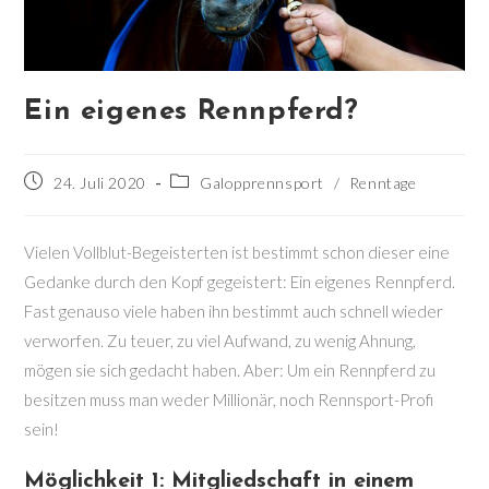
Ein eigenes Rennpferd?
Beitrag
Beitrags-
24. Juli 2020
Galopprennsport
/
Renntage
veröffentlicht:
Kategorie:
Vielen Vollblut-Begeisterten ist bestimmt schon dieser eine
Gedanke durch den Kopf gegeistert: Ein eigenes Rennpferd.
Fast genauso viele haben ihn bestimmt auch schnell wieder
verworfen. Zu teuer, zu viel Aufwand, zu wenig Ahnung,
mögen sie sich gedacht haben. Aber: Um ein Rennpferd zu
besitzen muss man weder Millionär, noch Rennsport-Profi
sein!
Möglichkeit 1: Mitgliedschaft in einem