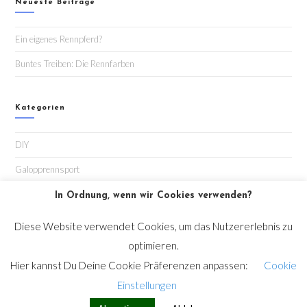
Neueste Beiträge
Ein eigenes Rennpferd?
Buntes Treiben: Die Rennfarben
Kategorien
DIY
Galopprennsport
Renntage
In Ordnung, wenn wir Cookies verwenden?
Diese Website verwendet Cookies, um das Nutzererlebnis zu
optimieren.
Hier kannst Du Deine Cookie Präferenzen anpassen:
Cookie
Einstellungen
IMPRESSUM
DATENSCHUTZ
COOKIES