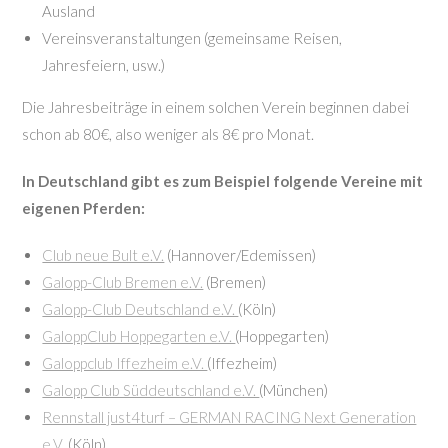
Ausland
Vereinsveranstaltungen (gemeinsame Reisen,
Jahresfeiern, usw.)
Die Jahresbeiträge in einem solchen Verein beginnen dabei
schon ab 80€, also weniger als 8€ pro Monat.
In Deutschland gibt es zum Beispiel folgende Vereine mit
eigenen Pferden:
Club neue Bult e.V.
(Hannover/Edemissen)
Galopp-Club Bremen e.V.
(Bremen)
Galopp-Club Deutschland e.V.
(Köln)
GaloppClub Hoppegarten e.V.
(Hoppegarten)
Galoppclub Iffezheim e.V.
(Iffezheim)
Galopp Club Süddeutschland e.V.
(München)
Rennstall just4turf – GERMAN RACING Next Generation
e.V.
(Köln)