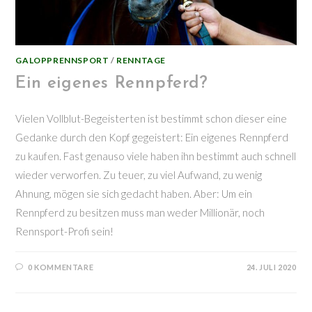
GALOPPRENNSPORT
/
RENNTAGE
Ein eigenes Rennpferd?
Vielen Vollblut-Begeisterten ist bestimmt schon dieser eine
Gedanke durch den Kopf gegeistert: Ein eigenes Rennpferd
zu kaufen. Fast genauso viele haben ihn bestimmt auch schnell
wieder verworfen. Zu teuer, zu viel Aufwand, zu wenig
Ahnung, mögen sie sich gedacht haben. Aber: Um ein
Rennpferd zu besitzen muss man weder Millionär, noch
Rennsport-Profi sein!
0 KOMMENTARE
24. JULI 2020