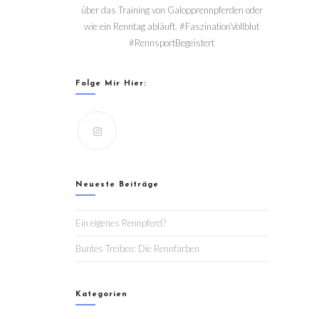
über das Training von Galopprennpferden oder
wie ein Renntag abläuft. #FaszinationVollblut
#RennsportBegeistert
Folge Mir Hier:
Neueste Beiträge
Ein eigenes Rennpferd?
Buntes Treiben: Die Rennfarben
Kategorien