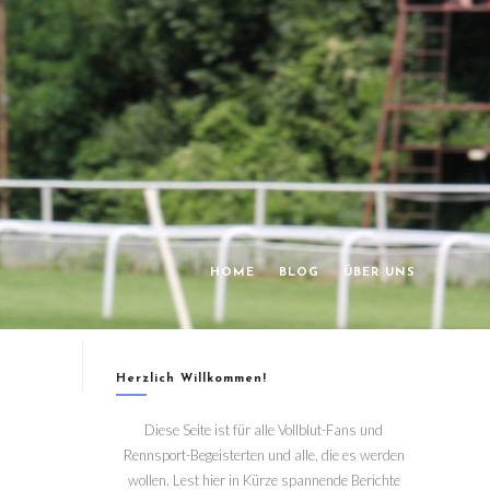
HOME
BLOG
ÜBER UNS
Herzlich Willkommen!
Diese Seite ist für alle Vollblut-Fans und
Rennsport-Begeisterten und alle, die es werden
wollen. Lest hier in Kürze spannende Berichte